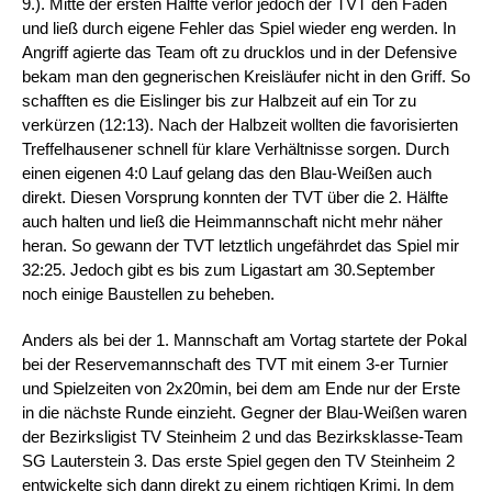
9.). Mitte der ersten Hälfte verlor jedoch der TVT den Faden
und ließ durch eigene Fehler das Spiel wieder eng werden. In
Angriff agierte das Team oft zu drucklos und in der Defensive
bekam man den gegnerischen Kreisläufer nicht in den Griff. So
schafften es die Eislinger bis zur Halbzeit auf ein Tor zu
verkürzen (12:13). Nach der Halbzeit wollten die favorisierten
Treffelhausener schnell für klare Verhältnisse sorgen. Durch
einen eigenen 4:0 Lauf gelang das den Blau-Weißen auch
direkt. Diesen Vorsprung konnten der TVT über die 2. Hälfte
auch halten und ließ die Heimmannschaft nicht mehr näher
heran. So gewann der TVT letztlich ungefährdet das Spiel mir
32:25. Jedoch gibt es bis zum Ligastart am 30.September
noch einige Baustellen zu beheben.
Anders als bei der 1. Mannschaft am Vortag
startete der Pokal
bei der Reservemannschaft des TVT mit einem 3-er Turnier
und Spielzeiten von 2x20min, bei dem am Ende nur der Erste
in die nächste Runde einzieht. Gegner der Blau-Weißen waren
der Bezirksligist TV Steinheim 2 und das Bezirksklasse-Team
SG Lauterstein 3. Das erste Spiel gegen den TV Steinheim 2
entwickelte sich dann direkt zu einem richtigen Krimi. In dem