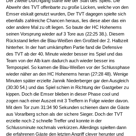
Der zweite Durchgang starte wie der Start des Spiels. Die
Abwehr des TVT offenbarte zu große Lücken, welche von den
Emser eiskalt genutzt wurden, Der TVT dagegen spielte sich
ebenfalls zahlreiche Chancen heraus, lies diese aber das ein
oder andere Mal zu oft liegen. So baute der HC Hohenems
seinen Vorsprung wieder auf 3 Tore aus (22:25 38.). Diesem
Rückstand liefen die Blau-Weißen den Großteil der 2. Halbzeit
hinterher. In der hart umkämpften Partie fand die Defensive
des TVT ab der 40. Minute wieder besser ins Spiel und das
Team von der Alb kam dadurch auch wieder besser ins
Tempospiel. So kamen die Blau-Weißen vor der Schlussphase
wieder näher an den HC Hohenems heran (27:28 48). Wenige
Minuten später erzielte Jannik Niederberger gar den Ausgleich
(30:30 54.) und das Spiel schien in Richtung der Gastgeber zu
kippen. Doch die Emser blieben in dieser Phase cool und
zogen nach einer Auszeit mit 3 Treffern in Folge wieder davon.
Mit dem Tor zum 31:34 90 Sekunden schienen dann die Gäste
aus Vorarlberg schon als der sichere Sieger. Doch der TVT
erzielte noch 2 schnelle Treffer und konnte in der
Schlussminute nochmals verkürzen. Allerdings spielten dann
die erfahrenen Gäste den letzten Angriff clever herunter und