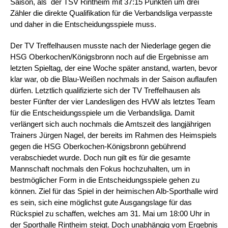
Saison, als
der TSV Rintheim mit 37:15 Punkten um drei
Zähler die direkte Qualifikation für die Verbandsliga verpasste
und daher in die Entscheidungsspiele muss.
Der TV Treffelhausen musste nach der Niederlage gegen die
HSG Oberkochen/Königsbronn noch auf die Ergebnisse am
letzten Spieltag, der eine Woche später anstand, warten, bevor
klar war, ob die Blau-Weißen nochmals in der Saison auflaufen
dürfen. Letztlich qualifizierte sich der TV Treffelhausen als
bester Fünfter der vier Landesligen des HVW als letztes Team
für die Entscheidungsspiele um die Verbandsliga. Damit
verlängert sich auch nochmals die Amtszeit des langjährigen
Trainers Jürgen Nagel, der bereits im Rahmen des Heimspiels
gegen die HSG Oberkochen-Königsbronn gebührend
verabschiedet wurde. Doch nun gilt es für die gesamte
Mannschaft nochmals den Fokus hochzuhalten, um in
bestmöglicher Form in die Entscheidungsspiele gehen zu
können. Ziel für das Spiel in der heimischen Alb-Sporthalle wird
es sein, sich eine möglichst gute Ausgangslage für das
Rückspiel zu schaffen, welches am 31. Mai um 18:00 Uhr in
der Sporthalle Rintheim steigt. Doch unabhängig vom Ergebnis